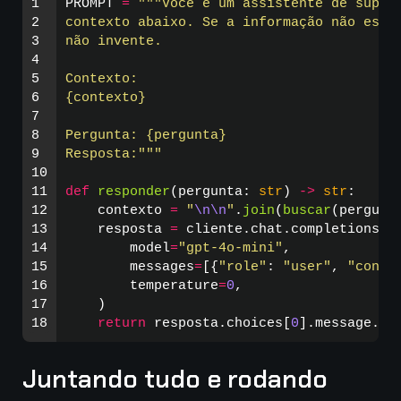
1

PROMPT
=
"""
Você é um assistente de suport
2

contexto abaixo. Se a informação não estiv
3

não invente.

4

5

Contexto:

6

{contexto}

7

8

Pergunta: {pergunta}

9

Resposta:
"""
10

11

def
responder
(
pergunta
:
str
)
->
str
:
12

contexto
=
"
\n\n
"
.
join
(
buscar
(
pergunt
13

resposta
=
cliente
.
chat
.
completions
.
c
14

model
=
"
gpt-4o-mini
"
,
15

messages
=
[{
"
role
"
:
"
user
"
,
"
conte
16

temperature
=
0
,
17

)
return
resposta
.
choices
[
0
].
message
.
co
Juntando tudo e rodando