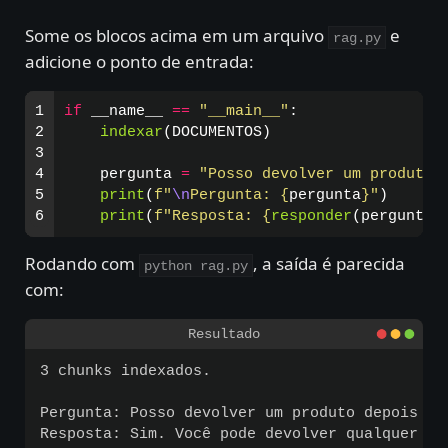
Some os blocos acima em um arquivo
e
rag.py
adicione o ponto de entrada:
1

if
__name__
==
"
__main__
"
:
2

indexar
(
DOCUMENTOS
)
3

4

pergunta
=
"
Posso devolver um produto 
5

print
(
f
"
\n
Pergunta: 
{
pergunta
}
"
)
print
(
f
"
Resposta: 
{
responder
(
pergunta
)
Rodando com
, a saída é parecida
python rag.py
com:
3 chunks indexados.

Pergunta: Posso devolver um produto depois de 
Resposta: Sim. Você pode devolver qualquer pr