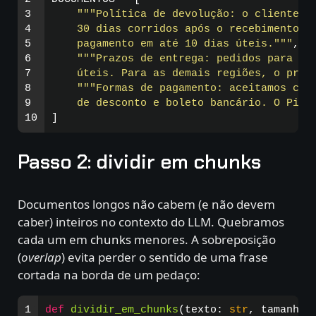
3

"""
Política de devolução: o cliente po
4

    30 dias corridos após o recebimento. O
5

    pagamento em até 10 dias úteis.
"""
,
6

"""
Prazos de entrega: pedidos para a r
7

    úteis. Para as demais regiões, o praz
8

"""
Formas de pagamento: aceitamos cart
9

    de desconto e boleto bancário. O Pix 
]
Passo 2: dividir em chunks
Documentos longos não cabem (e não devem
caber) inteiros no contexto do LLM. Quebramos
cada um em
chunks
menores. A sobreposição
(
overlap
) evita perder o sentido de uma frase
cortada na borda de um pedaço:
1

def
dividir_em_chunks
(
texto
:
str
,
tamanho
: