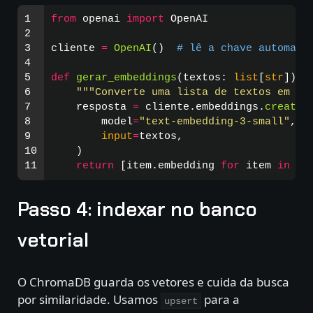
1

from
openai
import
OpenAI
2

3

cliente
=
OpenAI
()
4

5

def
gerar_embeddings
(
textos
:
list
[
str
])
-
6

"""
Converte uma lista de textos em um
7

resposta
=
cliente
.
embeddings
.
create
(
8

model
=
"
text-embedding-3-small
"
,
9

input
=
textos
,
10

)
return
[
item
.
embedding
for
item
in
re
Passo 4: indexar no banco
vetorial
O ChromaDB guarda os vetores e cuida da busca
por similaridade. Usamos
para a
upsert