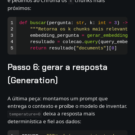
e pedimos ao Chroma os
chunks mais
k
próximos:
1

def
buscar
(
pergunta
:
str
,
k
:
int
=
3
)
->
l
2

"""
Retorna os k chunks mais relevantes
3

embedding_pergunta
=
gerar_embeddings
(
4

resultado
=
colecao
.
query
(
query_embedd
return
resultado
[
"
documents
"
][
0
]
Passo 6: gerar a resposta
(Generation)
A última peça: montamos um prompt que
entrega o contexto e
proíbe
o modelo de inventar.
deixa a resposta mais
temperature=0
determinística e fiel aos dados: