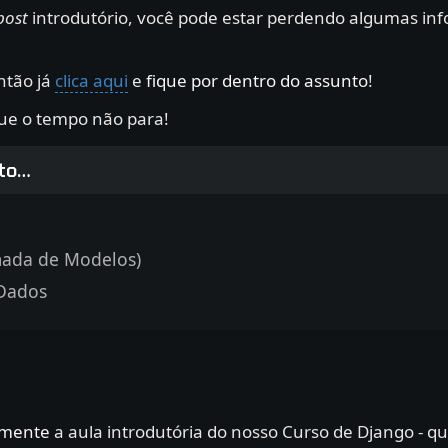
post
introdutório, você pode estar perdendo algumas info
então já
clica aqui
e
fique por dentro do assunto
!
que o tempo não para!
nto…
ada de Modelos)
 Dados
amente
a aula introdutória do nosso Curso de Django - qu