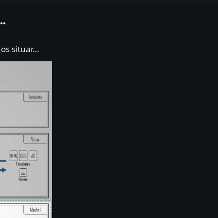
…
os situar…