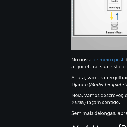
No nosso
primeiro post
,
arquitetura, sua instala
Agora, vamos mergulha
Django (
Model Template 
Nela, vamos descrever, 
e View
) façam sentido.
Sem mais delongas, apr