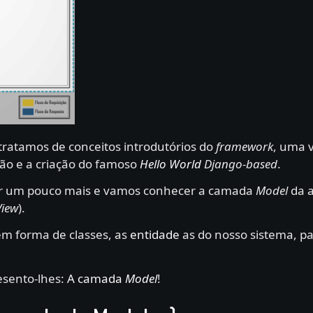
 tratamos de conceitos introdutórios do
framework
, uma v
cão e a criação do famoso
Hello World
Django-based
.
r um pouco mais e vamos conhecer a camada
Model
da a
View
).
em forma de classes, as
entidade
as do nosso sistema, pa
esento-lhes:
A camada
Model
!