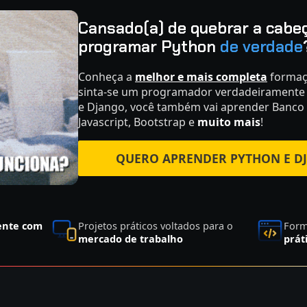
Cansado(a) de quebrar a cabe
programar Python
de verdade
Conheça a
melhor e mais completa
formaç
sinta-se um programador verdadeiramente
e Django, você também vai aprender Banco 
Javascript, Bootstrap e
muito mais
!
QUERO APRENDER PYTHON E 
ente com
Projetos práticos voltados para o
Form
mercado de trabalho
prát