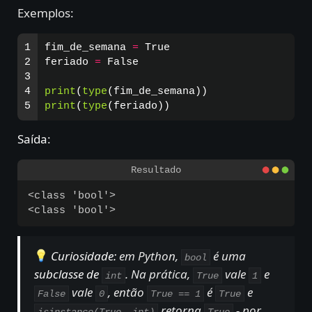
Exemplos:
1

fim_de_semana
=
True
2

feriado
=
False
3

4

print
(
type
(
fim_de_semana
))
print
(
type
(
feriado
))
Saída
:
<class 'bool'>

Curiosidade:
em Python,
é uma
bool
subclasse de
. Na prática,
vale
e
int
True
1
vale
, então
é
e
False
0
True == 1
True
retorna
- por
isinstance(True, int)
True