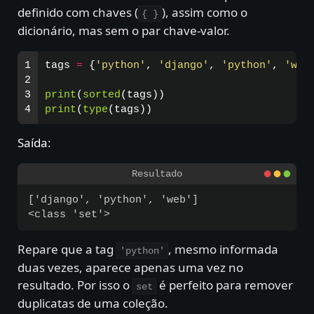
definido com chaves (
), assim como o
{ }
dicionário, mas sem o par chave-valor.
1

tags
=
{
'
python
'
,
'
django
'
,
'
python
'
,
'
web
2

3

print
(
sorted
(
tags
))
print
(
type
(
tags
))
Saída
:
['django', 'python', 'web']

Repare que a tag
, mesmo informada
'python'
duas vezes, aparece apenas uma vez no
resultado. Por isso o
é perfeito para remover
set
duplicatas de uma coleção.