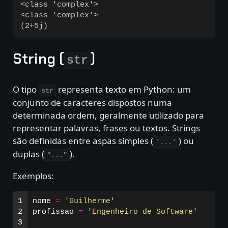
<class 'complex'>

<class 'complex'>

String (
)
str
O tipo
representa
texto
em Python: um
str
conjunto de caracteres dispostos numa
determinada ordem, geralmente utilizado para
representar palavras, frases ou textos. Strings
são definidas entre aspas simples (
) ou
'...'
duplas (
).
"..."
Exemplos:
1

nome
=
'
Guilherme
'
2

profissao
=
'
Engenheiro de Software
'
3
