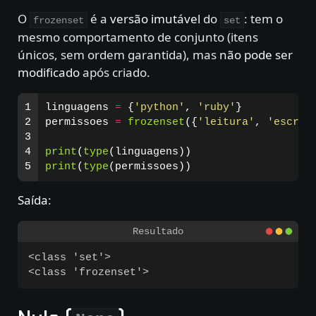
O
é a
versão imutável
do
: tem o
frozenset
set
mesmo comportamento de conjunto (itens
únicos, sem ordem garantida), mas
não pode ser
modificado
após criado.
1

linguagens
=
{
'
python
'
,
'
ruby
'
}
2

permissoes
=
frozenset
({
'
leitura
'
,
'
escrit
3

4

print
(
type
(
linguagens
))
print
(
type
(
permissoes
))
Saída
:
<class 'set'>
