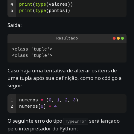
4

print
(
type
(
valores
))
print
(
type
(
pontos
))
Saída
:
<class 'tuple'>

Caso haja uma tentativa de alterar os itens de
uma tupla após sua definição, como no código a
seguir:
1

numeros
=
(
0
,
1
,
2
,
3
)
numeros
[
0
]
=
4
O seguinte erro do tipo
será lançado
TypeError
pelo interpretador do Python: