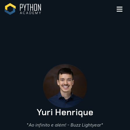
Habil
nav
Yuri Henrique
"
Ao infinito e além! - Buzz Lightyear
"